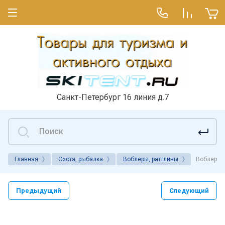
Санкт-Петербург 16 линия д.7
Главная
Охота, рыбалка
Воблеры, раттлины
Воблер N
Предыдущий
Следующий