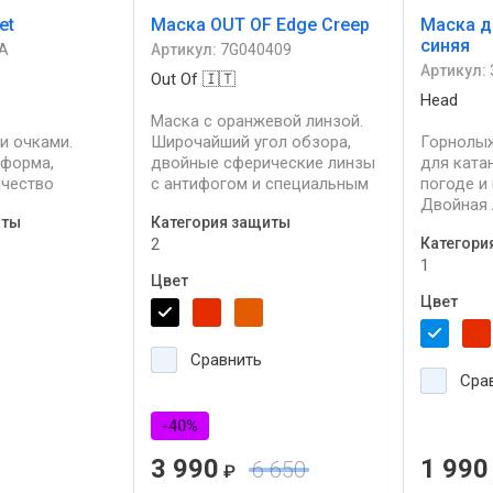
et
Маска OUT OF Edge Creep
Маска д
синяя
A
Артикул:
7G040409
Артикул:
Out Of 🇮🇹
Head
Маска с оранжевой линзой.
и очками.
Широчайший угол обзора,
Горнолыж
 форма,
двойные сферические линзы
для ката
ачество
с антифогом и специальным
погоде и
стильный
покрытием от царапин. 100%
Двойная 
иты
Категория защиты
защита от ультрафиолета.
антифого
2
Категори
комфортн
1
хороший 
Цвет
Цвет
Сравнить
Сра
-40%
3 990
1 990
6 650
₽