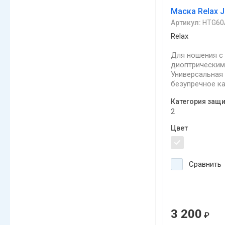
Маска Relax J
Артикул:
HTG60
Relax
Для ношения с
диоптрическим
Универсальная
безупречное к
исполнения и 
Категория защ
внешний вид.
2
Цвет
Сравнить
3 200
₽