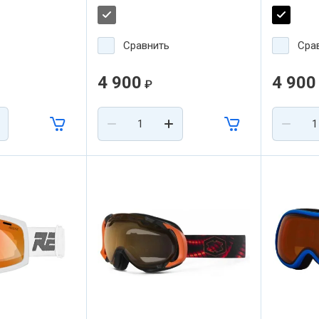
зрение.
перифери
Сравнить
Сра
4 900
4 900
₽