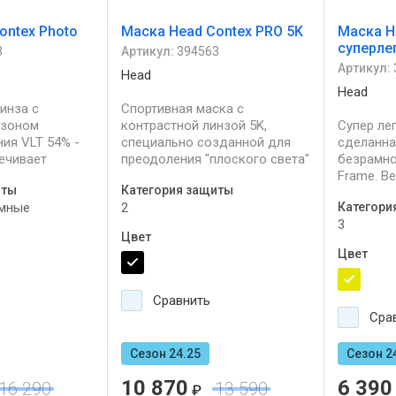
ontex Photo
Маска Head Contex PRO 5K
Маска H
суперле
3
Артикул:
394563
Артикул:
Head
Head
инза с
Спортивная маска с
азоном
контрастной линзой 5K,
Супер ле
ия VLT 54% -
специально созданной для
сделанна
ечивает
преодоления "плоского света"
безрамно
ь и простоту
снежного покрова.
Frame. Ве
иты
Категория защиты
 при любой
За лучши
омные
2
Категори
ромная линза
Обширнейшая зона
области 
3
ости от
визуального контроля,
получила
Цвет
 солнечного
минимальный вес и хорошая
междунар
Цвет
совместимость со
выставки
ающую
спортивными шлемами.
Широкий обзор
Сравнить
я торическая
Сра
Сезон 24.25
Сезон 2
10 870
6 390
16 290
13 590
₽