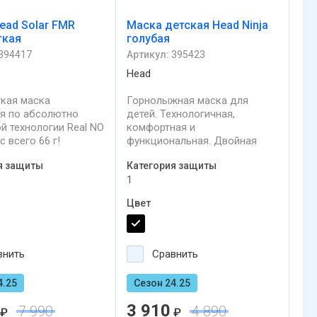
ead Solar FMR
Маска детская Head Ninja
гкая
голубая
394417
Артикул:
395423
Head
гкая маска
Горнолыжная маска для
я по абсолютно
детей. Технологичная,
й технологии Real NO
комфортная и
с всего 66 г!
функциональная. Двойная
й дизайн и решение в
сферическая светлая линза 1
я защиты
Категория защиты
оптики эта маска
категории с обработкой
1
 премию
антифогом, защита от
одной спортивной
ультрафиолета,
Цвет
 ISPO в Мюнхене.
совместимость со шлемом и
хороший обзор.
внить
Сравнить
4.25
Сезон 24.25
3 910
7 990
4 890
₽
₽