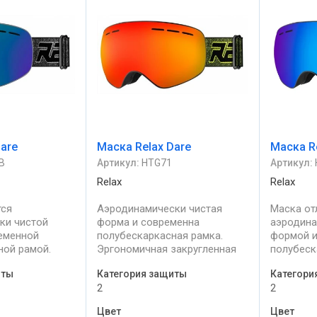
Dare
Маска Relax Dare
Маска R
B
Артикул:
HTG71
Артикул:
Relax
Relax
тся
Аэродинамически чистая
Маска от
ки чистой
форма и современна
аэродина
еменной
полубескаркасная рамка.
формой и
ной рамой.
Эргономичная закругленная
полубеск
закругленная
рамка очков образует единое
Эргономи
иты
Категория защиты
Категори
бразует единое
целое с лицом. Несравненно
рамка оч
2
2
 Несравненно
широкое поле обзора.
целое с 
обзора.
Максимальное периферийное
широкое 
Цвет
Цвет
максимальное
зрение.
Обеспечи