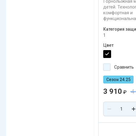
Горнолыжная м
детей. Техноло
комфортная и
функциональна
сферическая св
Категория защ
категории с об
1
антифогом, за
ультрафиолета,
Цвет
совместимость
хороший обзор
Сравнить
Сезон 24.25
3 910
4
₽