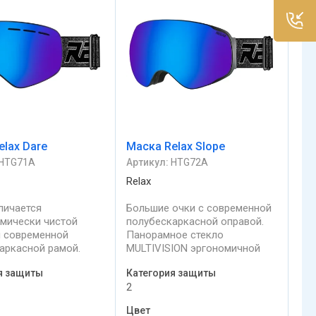
elax Dare
Маска Relax Slope
HTG71A
Артикул:
HTG72A
Relax
личается
Большие очки с современной
мически чистой
полубескаркасной оправой.
 современной
Панорамное стекло
аркасной рамой.
MULTIVISION эргономичной
чная закругленная
закругленной формы имеет
я защиты
Категория защиты
ков образует единое
отличный обзор по бокам.
2
лицом. Несравненно
Двойные
поле обзора.
сферические линзы DURAMAX
Цвет
вает максимальное
SiDV,изготовлены из прочного