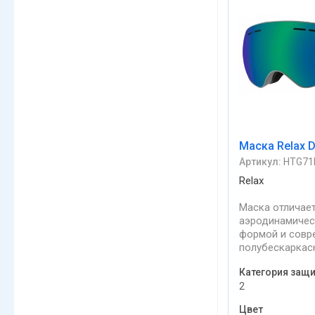
Маска Relax 
Артикул:
HTG71
Relax
Маска отличае
аэродинамичес
формой и совр
полубескаркас
Эргономичная 
Категория защ
рамка очков о
2
целое с лицом.
широкое поле 
Цвет
Обеспечивает 