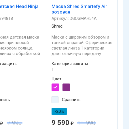
етская Head Ninja
Маска Shred Smartefy Air
розовая
394818
Артикул:
DGOSMAH54A
Shred
ная детская маска
Маска с широким обзором и
ния при плохой
тонкой оправой. Сферическая
 неярком солнце.
светлая линза 1 категории
линза с обработкой
дает отличную передачу
м, 2-х слойный
контраста и четкости. Отлично
я защиты
Категория защиты
ый уплотнитель и
работает в облачность и
1
обзор.
плохую погоду, в темное
время суток при
Цвет
искусственном освещении.
Светопропускание 48%.
внить
Сравнить
-20%
9 590
2 990
11 990
₽
₽