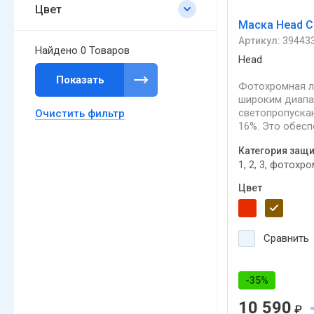
Цвет
Маска Head C
Артикул:
39443
Найдено
0 Товаров
Head
Показать
Фотохромная л
широким диап
светопропускан
Очистить фильтр
16%. Это обесп
универсальност
Категория защ
использования
1, 2, 3, фотохр
погоде: фотох
сама в зависим
Цвет
интенсивности
света меняет
светопропуск
способность. 
Сравнить
и эргономична
линза.
-35%
10 590
₽