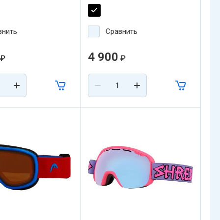
йное зрение.
поликарбоната и оснащены
оптической корреляцией,
которая обостряет зрение и
внить
Сравнить
улучшает восприятие
окружающих объектов.
4 900
₽
₽