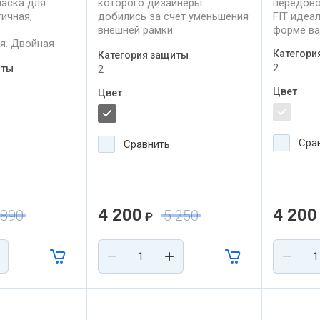
аска для
которого дизайнеры
передово
гичная,
добились за счет уменьшения
FIT идеа
внешней рамки.
форме ва
я. Двойная
В то же время это принесло
Категори
Категория защиты
етлая линза 1
значительно более широкое
2
иты
2
работкой
поле зрения, благодаря чему
щита от
улучшился переферический
Цвет
Цвет
обзор.
 со шлемом и
.
Сра
Сравнить
4 200
4 200
 890
5 250
₽