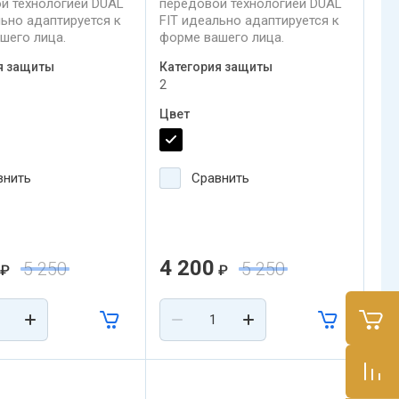
й технологией DUAL
передовой технологией DUAL
льно адаптируется к
FIT идеально адаптируется к
шего лица.
форме вашего лица.
я защиты
Категория защиты
2
Цвет
внить
Сравнить
4 200
5 250
5 250
₽
₽