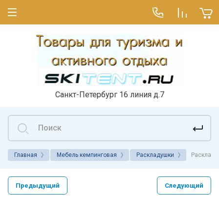
Санкт-Петербург 16 линия д.7
Главная
Мебель кемпинговая
Раскладушки
Раскладу
Предыдущий
Следующий