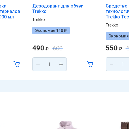
рки
Дезодорант для обуви
Средство 
териалов
Trekko
технологи
900 мл
Trekko Te
Trekko
Trekko
Экономия 110 ₽
Экономия 
490
550
600
₽
₽