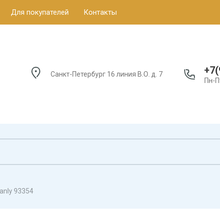
Для покупателей
Контакты
+7(
Санкт-Петербург 16 линия В.О. д. 7
Пн-П
ianly 93354