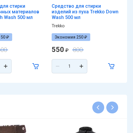
для стирки
Средство для стирки
Пр
чных материалов
изделий из пуха Trekko Down
во
ch Wash 500 мл
Wash 500 мл
об
Trekko
50 ₽
Экономия 250 ₽
550
3
600
800
₽