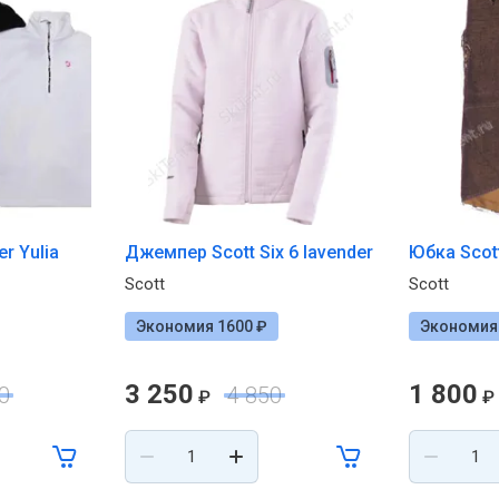
r Yulia
Джемпер Scott Six 6 lavender
Юбка Scott
Scott
Scott
Экономия 1600 ₽
Экономия 
3 250
1 800
0
4 850
₽
₽