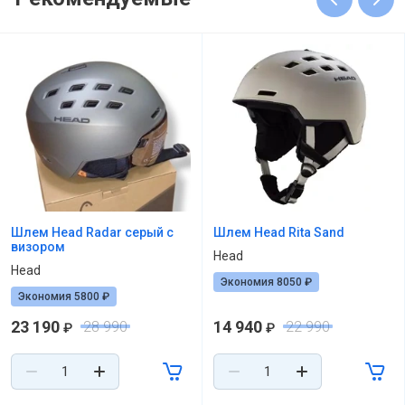
Шлем Head Radar серый с
Шлем Head Rita Sand
визором
Head
Head
Экономия 8050 ₽
Экономия 5800 ₽
23 190
14 940
28 990
22 990
₽
₽