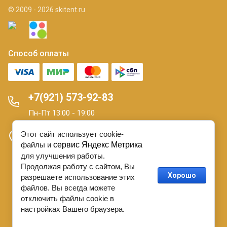
© 2009 - 2026 skitent.ru
Способ оплаты
+7(921) 573-92-83
Пн-Пт 13:00 - 19:00
Этот сайт использует cookie-
Санкт-Петербург 16 линия В.О. д. 7
файлы и
сервис Яндекс Метрика
для улучшения работы.
Продолжая работу с сайтом, Вы
О персональных данных.
Договор Оферты
Хорошо
разрешаете использование этих
файлов. Вы всегда можете
отключить файлы cookie в
настройках Вашего браузера.
Создать сайт
в Мегагрупп.ру