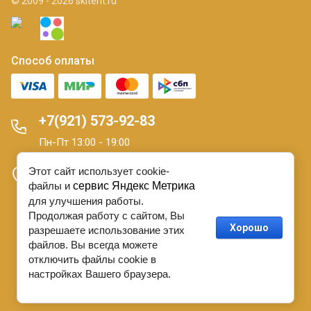
© 2009 - 2026 skitent.ru
Способ оплаты
+7(921) 573-92-83
Пн-Пт 13:00 - 19:00
Этот сайт использует cookie-
Санкт-Петербург 16 линия В.О. д. 7
файлы и
сервис Яндекс Метрика
для улучшения работы.
Продолжая работу с сайтом, Вы
О персональных данных.
Договор Оферты
Хорошо
разрешаете использование этих
файлов. Вы всегда можете
отключить файлы cookie в
настройках Вашего браузера.
Создать сайт
в Мегагрупп.ру